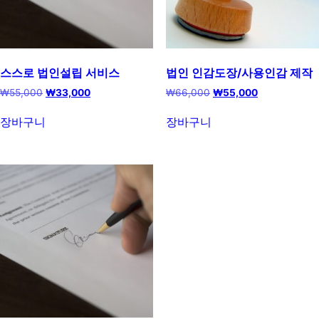
스스로 법인설립 서비스
법인 인감도장/사용인감 제작
Original
Current
Original
Current
₩
55,000
₩
33,000
₩
66,000
₩
55,000
price
price
price
price
was:
is:
was:
is:
장바구니
장바구니
₩55,000.
₩33,000.
₩66,000.
₩55,000.