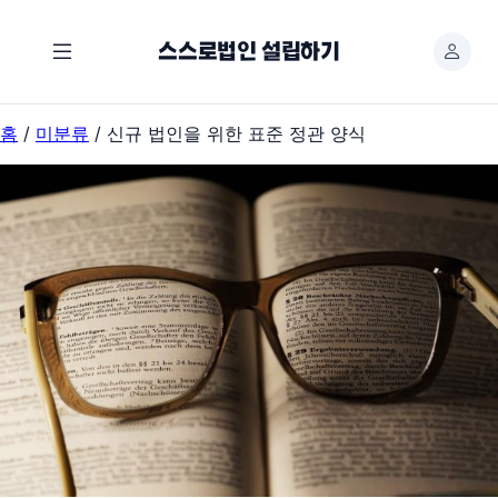
본
문
스스로법인 설립하기
바
로
가
기
홈
/
미분류
/ 신규 법인을 위한 표준 정관 양식