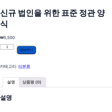
신규 법인을 위한 표준 정관 양
식
₩
5,500
신
장바구니
규
법
인
카테고리:
미분류
을
위
한
설명
상품평 (0)
표
준
정
설명
관
양